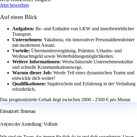
Jetzt bewerben
Auf einen Blick
Aufgaben:
Be- und Entladen von LKW und innerbetrieblicher
Transport.
Unternehmen:
Yakabuna, ein innovativer Personaldienstleister
mit modernem Ansatz.
Vorteile:
Überstundenvergütung, Prämien, Urlaubs- und
Weihnachtsgeld sowie Weiterbildungsmöglichkeiten.
Weitere Informationen:
Wertschätzende Unternehmenskultur
und schnelle Kommunikationswege.
Warum dieser Job:
Werde Teil eines dynamischen Teams und
entwickle dich weiter!
Qualifikationen:
Staplerschein und Erfahrung in der Verladung
erforderlich.
Das prognostizierte Gehalt liegt zwischen 2000 - 2500 € pro Monat.
Einsatzort: Ilmenau
Art(en) der Anstellung: Vollzeit
Wir sind ein Team, das immer für dich da ist und dich voranbringt. Unser