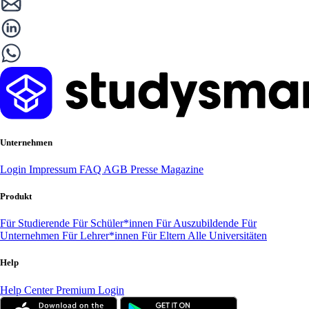
Unternehmen
Login
Impressum
FAQ
AGB
Presse
Magazine
Produkt
Für Studierende
Für Schüler*innen
Für Auszubildende
Für
Unternehmen
Für Lehrer*innen
Für Eltern
Alle Universitäten
Help
Help Center
Premium Login