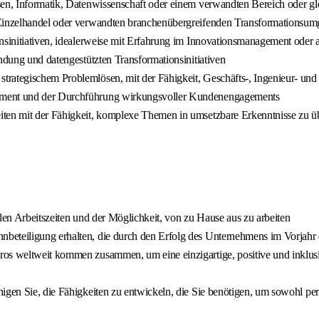
sen, Informatik, Datenwissenschaft oder einem verwandten Bereich oder g
 Einzelhandel oder verwandten branchenübergreifenden Transformationsum
nsinitiativen, idealerweise mit Erfahrung im Innovationsmanagement oder a
ndung und datengestützten Transformationsinitiativen
trategischem Problemlösen, mit der Fähigkeit, Geschäfts-, Ingenieur- und
gement und der Durchführung wirkungsvoller Kundenengagements
iten mit der Fähigkeit, komplexe Themen in umsetzbare Erkenntnisse zu ü
len Arbeitszeiten und der Möglichkeit, von zu Hause aus zu arbeiten
beteiligung erhalten, die durch den Erfolg des Unternehmens im Vorjahr d
ros weltweit kommen zusammen, um eine einzigartige, positive und inklus
igen Sie, die Fähigkeiten zu entwickeln, die Sie benötigen, um sowohl pers