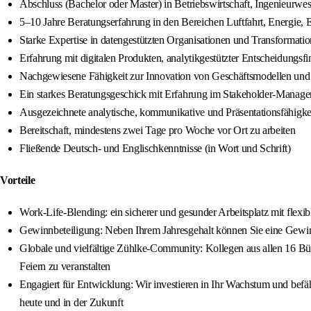
Abschluss (Bachelor oder Master) in Betriebswirtschaft, Ingenieurwe
5–10 Jahre Beratungserfahrung in den Bereichen Luftfahrt, Energie,
Starke Expertise in datengestützten Organisationen und Transformatio
Erfahrung mit digitalen Produkten, analytikgestützter Entscheidungsfi
Nachgewiesene Fähigkeit zur Innovation von Geschäftsmodellen und s
Ein starkes Beratungsgeschick mit Erfahrung im Stakeholder-Mana
Ausgezeichnete analytische, kommunikative und Präsentationsfähigke
Bereitschaft, mindestens zwei Tage pro Woche vor Ort zu arbeiten
Fließende Deutsch- und Englischkenntnisse (in Wort und Schrift)
Vorteile
Work-Life-Blending: ein sicherer und gesunder Arbeitsplatz mit flexib
Gewinnbeteiligung: Neben Ihrem Jahresgehalt können Sie eine Gewinn
Globale und vielfältige Zühlke-Community: Kollegen aus allen 16 Bü
Feiern zu veranstalten
Engagiert für Entwicklung: Wir investieren in Ihr Wachstum und befäh
heute und in der Zukunft