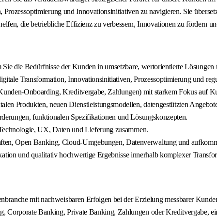
 Prozessoptimierung und Innovationsinitiativen zu navigieren. Sie überse
lfen, die betriebliche Effizienz zu verbessern, Innovationen zu fördern u
em Sie die Bedürfnisse der Kunden in umsetzbare, wertorientierte Lösungen 
gitale Transformation, Innovationsinitiativen, Prozessoptimierung und reg
Kunden-Onboarding, Kreditvergabe, Zahlungen) mit starkem Fokus auf Kun
talen Produkten, neuen Dienstleistungsmodellen, datengestützten Angebote
orderungen, funktionalen Spezifikationen und Lösungskonzepten.
e, Technologie, UX, Daten und Lieferung zusammen.
chaften, Open Banking, Cloud-Umgebungen, Datenverwaltung und aufkom
ion und qualitativ hochwertige Ergebnisse innerhalb komplexer Transf
kenbranche mit nachweisbaren Erfolgen bei der Erzielung messbarer Kund
, Corporate Banking, Private Banking, Zahlungen oder Kreditvergabe, ein