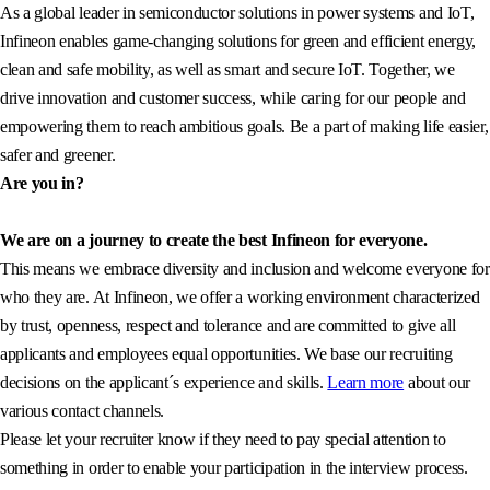
As a global leader in semiconductor solutions in power systems and IoT,
Infineon enables game-changing solutions for green and efficient energy,
clean and safe mobility, as well as smart and secure IoT. Together, we
drive innovation and customer success, while caring for our people and
empowering them to reach ambitious goals. Be a part of making life easier,
safer and greener.
Are you in?
We are on a journey to create the best Infineon for everyone.
This means we embrace diversity and inclusion and welcome everyone for
who they are. At Infineon, we offer a working environment characterized
by trust, openness, respect and tolerance and are committed to give all
applicants and employees equal opportunities. We base our recruiting
decisions on the applicant´s experience and skills.
Learn more
about our
various contact channels.
Please let your recruiter know if they need to pay special attention to
something in order to enable your participation in the interview process.