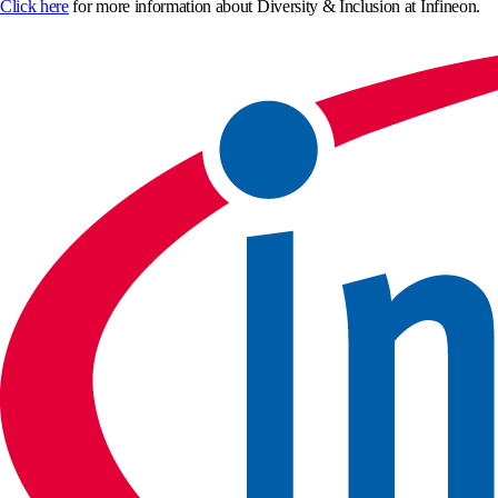
Click here
for more information about Diversity & Inclusion at Infineon.