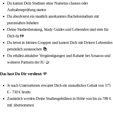
Du kannst Dein Studium ohne Numerus clausus oder
Aufnahmeprüfung starten
Du absolvierst ein staatlich anerkanntes Bachelorstudium mit
praxisnahen Inhalten
Deine Studienberatung, Study Guides und Lehrenden sind stets für
Dich da 👫
Du lernst in kleinen Gruppen und kannst Dich mit Deinen Lehrenden
persönlich austauschen 📚
Du erhältst attraktive Vergünstigungen und Rabatte bei Amazon und
weiteren Partnern der IU 🤝
Das hast Du Dir verdient:
💸
Je nach Unternehmen erwartet Dich ein monatliches Gehalt von 375
€ - 730 € brutto
Zusätzlich werden Deine Studiengebühren in Höhe von bis zu 789 €
mtl. übernommen