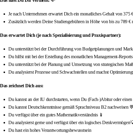
Das hast Du Dir verdient:
💸
Je nach Unternehmen erwartet Dich ein monatliches Gehalt von 375 € 
Zusätzlich werden Deine Studiengebühren in Höhe von bis zu 789 €
Das erwartet Dich (je nach Spezialisierung und Praxispartner):
Du unterstützt bei der Durchführung von Budgetplanungen und Mark
Du hilfst mit bei der Erstellung des monatlichen Management-Reports
Du unterstützt bei der Planung und Umsetzung von strategischen M
Du analysierst Prozesse und Schwachstellen und machst Optimierung
Das zeichnet Dich aus:
Du kannst an der IU durchstarten, wenn Du (Fach-)Abitur oder einen qua
Du kannst Deutschkenntnisse gemäß Sprachniveau B2 nachweisen 
Du verfügst über ein gutes Mathematikverständnis 📱
Du analysierst gerne und verfügst über ein logisches Denkvermögen
Du hast ein hohes Verantwortungsbewusstsein