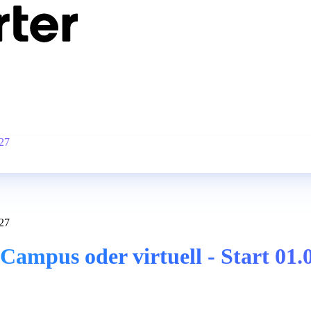
027
027
ampus oder virtuell - Start 01.