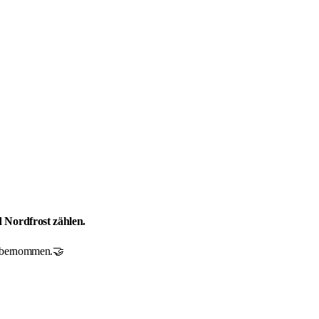
d Nordfrost zählen.
r übernommen.🤝