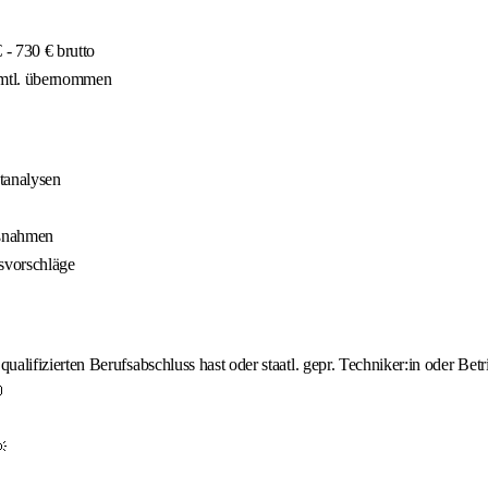
- 730 € brutto
 mtl. übernommen
tanalysen
aßnahmen
svorschläge
lifizierten Berufsabschluss hast oder staatl. gepr. Techniker:in oder Betri

