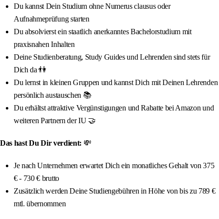
Du kannst Dein Studium ohne Numerus clausus oder
Aufnahmeprüfung starten
Du absolvierst ein staatlich anerkanntes Bachelorstudium mit
praxisnahen Inhalten
Deine Studienberatung, Study Guides und Lehrenden sind stets für
Dich da 👫
Du lernst in kleinen Gruppen und kannst Dich mit Deinen Lehrenden
persönlich austauschen 📚
Du erhältst attraktive Vergünstigungen und Rabatte bei Amazon und
weiteren Partnern der IU 🤝
Das hast Du Dir verdient:
💸
Je nach Unternehmen erwartet Dich ein monatliches Gehalt von 375
€ - 730 € brutto
Zusätzlich werden Deine Studiengebühren in Höhe von bis zu 789 €
mtl. übernommen