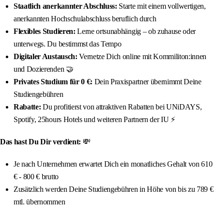
Staatlich anerkannter Abschluss:
Starte mit einem vollwertigen,
anerkannten Hochschulabschluss beruflich durch
Flexibles Studieren:
Lerne ortsunabhängig – ob zuhause oder
unterwegs. Du bestimmst das Tempo
Digitaler Austausch:
Vernetze Dich online mit Kommiliton:innen
und Dozierenden 🤝
Privates Studium für 0 €:
Dein Praxispartner übernimmt Deine
Studiengebühren
Rabatte:
Du profitierst von attraktiven Rabatten bei UNiDAYS,
Spotify, 25hours Hotels und weiteren Partnern der IU ⚡️
Das hast Du Dir verdient:
💸
Je nach Unternehmen erwartet Dich ein monatliches Gehalt von 610
€ - 800 € brutto
Zusätzlich werden Deine Studiengebühren in Höhe von bis zu 789 €
mtl. übernommen