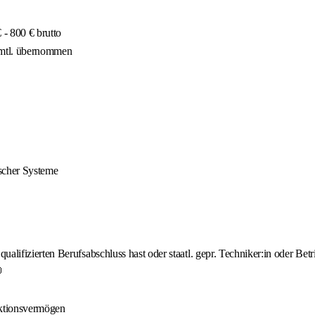
- 800 € brutto
 mtl. übernommen
ischer Systeme
lifizierten Berufsabschluss hast oder staatl. gepr. Techniker:in oder Betri

aktionsvermögen