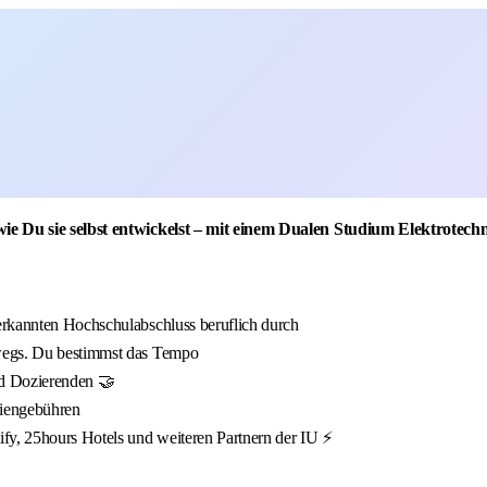
e Du sie selbst entwickelst – mit einem Dualen Studium Elektrotech
erkannten Hochschulabschluss beruflich durch
wegs. Du bestimmst das Tempo
nd Dozierenden 🤝
diengebühren
fy, 25hours Hotels und weiteren Partnern der IU ⚡️