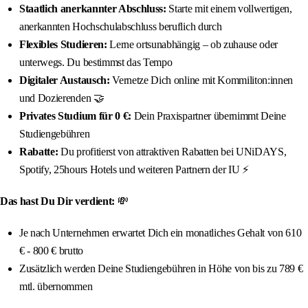
Staatlich anerkannter Abschluss:
Starte mit einem vollwertigen,
anerkannten Hochschulabschluss beruflich durch
Flexibles Studieren:
Lerne ortsunabhängig – ob zuhause oder
unterwegs. Du bestimmst das Tempo
Digitaler Austausch:
Vernetze Dich online mit Kommiliton:innen
und Dozierenden 🤝
Privates Studium für 0 €:
Dein Praxispartner übernimmt Deine
Studiengebühren
Rabatte:
Du profitierst von attraktiven Rabatten bei UNiDAYS,
Spotify, 25hours Hotels und weiteren Partnern der IU ⚡️
Das hast Du Dir verdient:
💸
Je nach Unternehmen erwartet Dich ein monatliches Gehalt von 610
€ - 800 € brutto
Zusätzlich werden Deine Studiengebühren in Höhe von bis zu 789 €
mtl. übernommen