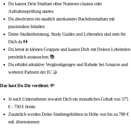
Du kannst Dein Studium ohne Numerus clausus oder
Aufnahmeprüfung starten
Du absolvierst ein staatlich anerkanntes Bachelorstudium mit
praxisnahen Inhalten
Deine Studienberatung, Study Guides und Lehrenden sind stets für
Dich da 👫
Du lernst in kleinen Gruppen und kannst Dich mit Deinen Lehrenden
persönlich austauschen 📚
Du erhältst attraktive Vergünstigungen und Rabatte bei Amazon und
weiteren Partnern der IU 🤝
Das hast Du Dir verdient:
💸
Je nach Unternehmen erwartet Dich ein monatliches Gehalt von 375
€ - 730 € brutto
Zusätzlich werden Deine Studiengebühren in Höhe von bis zu 789 €
mtl. übernommen