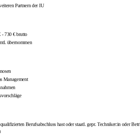
eiteren Partnern der IU
- 730 € brutto
 mtl. übernommen
gnosen
 das Management
aßnahmen
gsvorschläge
lifizierten Berufsabschluss hast oder staatl. gepr. Techniker:in oder Betri
