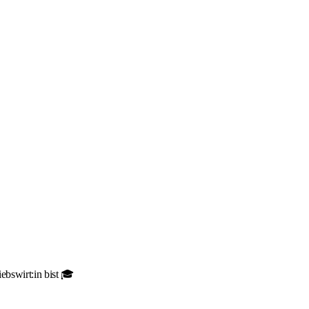
ebswirt:in bist 🎓