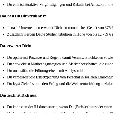
Du erhältst attraktive Vergünstigungen und Rabatte bei Amazon und w
Das hast Du Dir verdient:
💸
Je nach Unternehmen erwartet Dich ein monatliches Gehalt von 375 € 
Zusätzlich werden Deine Studiengebühren in Höhe von bis zu 789 €
Das erwartet Dich:
Du optimierst Prozesse und Regeln, damit Verantwortlichkeiten sow
Du entwickelst Marketingstrategien und Markenbotschaften, die zu de
Du unterstützt die Führungsebene mit Analysen 📊
Du verbesserst die Einsatzplanung von Personal in sozialen Einrichtu
Du legst Ziele fest, um den Erfolg und die Weiterentwicklung sozialer
Das zeichnet Dich aus:
Du kannst an der IU durchstarten, wenn Du (Fach-)Abitur oder einen qua