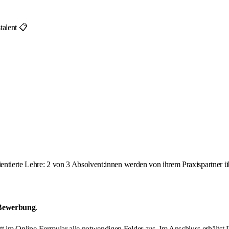

talent 📋
orientierte Lehre: 2 von 3 Absolvent:innen werden von ihrem Praxispartne
 Bewerbung
.
ritt im Online-Formular alle notwendigen Felder aus. Im Anschluss erhält