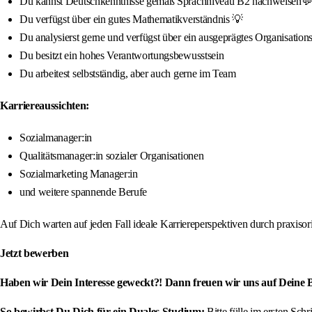
Du kannst Deutschkenntnisse gemäß Sprachniveau B2 nachweisen
Du verfügst über ein gutes Mathematikverständnis 💡
Du analysierst gerne und verfügst über ein ausgeprägtes Organisations
Du besitzt ein hohes Verantwortungsbewusstsein
Du arbeitest selbstständig, aber auch gerne im Team
Karriereaussichten:
Sozialmanager:in
Qualitätsmanager:in sozialer Organisationen
Sozialmarketing Manager:in
und weitere spannende Berufe
Auf Dich warten auf jeden Fall ideale Karriereperspektiven durch praxis
Jetzt bewerben
Haben wir Dein Interesse geweckt?! Dann freuen wir uns auf Deine
So bewirbst Du Dich für ein Duales Studium:
Bitte fülle im ersten Sch