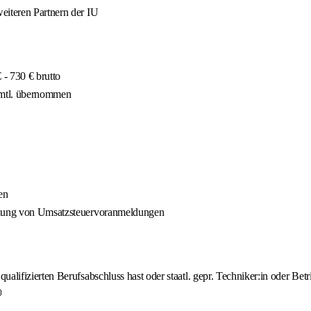
eiteren Partnern der IU
- 730 € brutto
 mtl. übernommen
en
ellung von Umsatzsteuervoranmeldungen
lifizierten Berufsabschluss hast oder staatl. gepr. Techniker:in oder Betri
