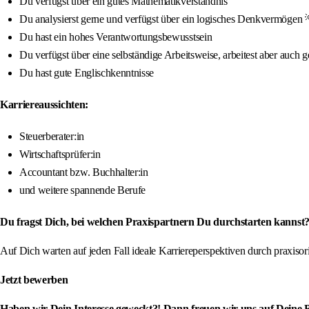
Du verfügst über ein gutes Mathematikverständnis
Du analysierst gerne und verfügst über ein logisches Denkvermögen 
Du hast ein hohes Verantwortungsbewusstsein
Du verfügst über eine selbständige Arbeitsweise, arbeitest aber auch
Du hast gute Englischkenntnisse
Karriereaussichten:
Steuerberater:in
Wirtschaftsprüfer:in
Accountant bzw. Buchhalter:in
und weitere spannende Berufe
Du fragst Dich, bei welchen Praxispartnern Du durchstarten kannst?
Auf Dich warten auf jeden Fall ideale Karriereperspektiven durch praxis
Jetzt bewerben
Haben wir Dein Interesse geweckt?! Dann freuen wir uns auf Deine