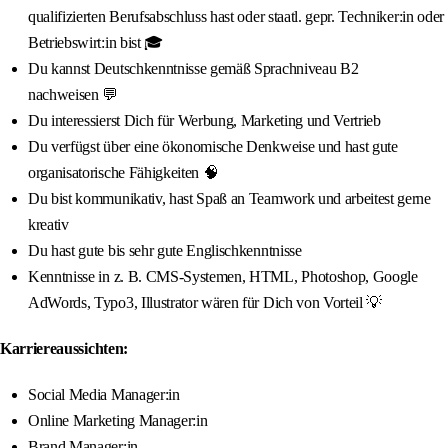
qualifizierten Berufsabschluss hast oder staatl. gepr. Techniker:in oder
Betriebswirt:in bist 🎓
Du kannst Deutschkenntnisse gemäß Sprachniveau B2
nachweisen 💬
Du interessierst Dich für Werbung, Marketing und Vertrieb
Du verfügst über eine ökonomische Denkweise und hast gute
organisatorische Fähigkeiten 🧠
Du bist kommunikativ, hast Spaß an Teamwork und arbeitest gerne
kreativ
Du hast gute bis sehr gute Englischkenntnisse
Kenntnisse in z. B. CMS-Systemen, HTML, Photoshop, Google
AdWords, Typo3, Illustrator wären für Dich von Vorteil 💡
Karriereaussichten:
Social Media Manager:in
Online Marketing Manager:in
Brand Manager:in