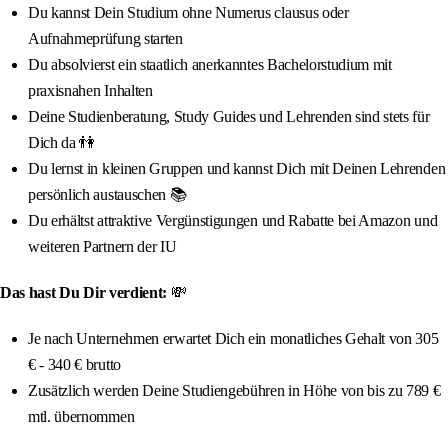
Du kannst Dein Studium ohne Numerus clausus oder
Aufnahmeprüfung starten
Du absolvierst ein staatlich anerkanntes Bachelorstudium mit
praxisnahen Inhalten
Deine Studienberatung, Study Guides und Lehrenden sind stets für
Dich da 👫
Du lernst in kleinen Gruppen und kannst Dich mit Deinen Lehrenden
persönlich austauschen 📚
Du erhältst attraktive Vergünstigungen und Rabatte bei Amazon und
weiteren Partnern der IU
Das hast Du Dir verdient:
💸
Je nach Unternehmen erwartet Dich ein monatliches Gehalt von 305
€ - 340 € brutto
Zusätzlich werden Deine Studiengebühren in Höhe von bis zu 789 €
mtl. übernommen