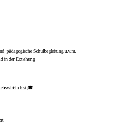
and, pädagogische Schulbegleitung u.v.m.
nd in der Erziehung
ebswirt:in bist 🎓
rt