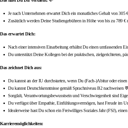
Das hast Du Dir verdient:
💸
Je nach Unternehmen erwartet Dich ein monatliches Gehalt von 305 € 
Zusätzlich werden Deine Studiengebühren in Höhe von bis zu 789 €
Das erwartet Dich:
Nach einer intensiven Einarbeitung erhältst Du einen umfassenden Ein
Du unterstützt Deine Kollegen bei der praktischen, zielgerichteten, 
Das zeichnet Dich aus:
Du kannst an der IU durchstarten, wenn Du (Fach-)Abitur oder einen qua
Du kannst Deutschkenntnisse gemäß Sprachniveau B2 nachweisen 
Sorgfalt, Verantwortungsbewusstsein und Verschwiegenheit sind Eigen
Du verfügst über Empathie, Einfühlungsvermögen, hast Freude im U
Idealerweise hast Du schon ein Freiwilliges Soziales Jahr (FSJ), einen
Karrieremöglichkeiten: