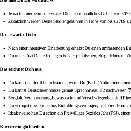
Das hast Du Dir verdient:
💸
Je nach Unternehmen erwartet Dich ein monatliches Gehalt von 305 € 
Zusätzlich werden Deine Studiengebühren in Höhe von bis zu 789 €
Das erwartet Dich:
Nach einer intensiven Einarbeitung erhältst Du einen umfassenden Ein
Du unterstützt Deine Kollegen bei der praktischen, zielgerichteten, 
Das zeichnet Dich aus:
Du kannst an der IU durchstarten, wenn Du (Fach-)Abitur oder einen qua
Du kannst Deutschkenntnisse gemäß Sprachniveau B2 nachweisen 
Sorgfalt, Verantwortungsbewusstsein und Verschwiegenheit sind Eigen
Du verfügst über Empathie, Einfühlungsvermögen, hast Freude im U
Idealerweise hast Du schon ein Freiwilliges Soziales Jahr (FSJ), einen
Karrieremöglichkeiten: