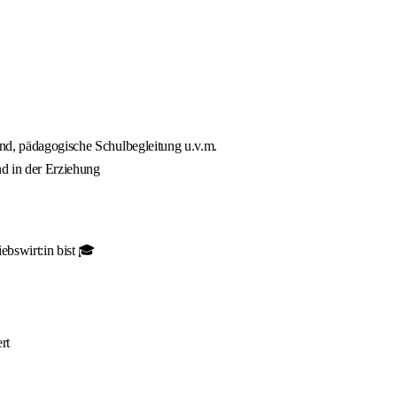
and, pädagogische Schulbegleitung u.v.m.
nd in der Erziehung
ebswirt:in bist 🎓
rt