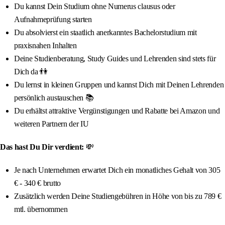
Du kannst Dein Studium ohne Numerus clausus oder
Aufnahmeprüfung starten
Du absolvierst ein staatlich anerkanntes Bachelorstudium mit
praxisnahen Inhalten
Deine Studienberatung, Study Guides und Lehrenden sind stets für
Dich da 👫
Du lernst in kleinen Gruppen und kannst Dich mit Deinen Lehrenden
persönlich austauschen 📚
Du erhältst attraktive Vergünstigungen und Rabatte bei Amazon und
weiteren Partnern der IU
Das hast Du Dir verdient:
💸
Je nach Unternehmen erwartet Dich ein monatliches Gehalt von 305
€ - 340 € brutto
Zusätzlich werden Deine Studiengebühren in Höhe von bis zu 789 €
mtl. übernommen