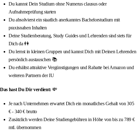
Du kannst Dein Studium ohne Numerus clausus oder
Aufnahmeprüfung starten
Du absolvierst ein staatlich anerkanntes Bachelorstudium mit
praxisnahen Inhalten
Deine Studienberatung, Study Guides und Lehrenden sind stets für
Dich da 👫
Du lernst in kleinen Gruppen und kannst Dich mit Deinen Lehrenden
persönlich austauschen 📚
Du erhältst attraktive Vergünstigungen und Rabatte bei Amazon und
weiteren Partnern der IU
Das hast Du Dir verdient:
💸
Je nach Unternehmen erwartet Dich ein monatliches Gehalt von 305
€ - 340 € brutto
Zusätzlich werden Deine Studiengebühren in Höhe von bis zu 789 €
mtl. übernommen