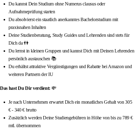
Du kannst Dein Studium ohne Numerus clausus oder
Aufnahmeprüfung starten
Du absolvierst ein staatlich anerkanntes Bachelorstudium mit
praxisnahen Inhalten
Deine Studienberatung, Study Guides und Lehrenden sind stets für
Dich da 👫
Du lernst in kleinen Gruppen und kannst Dich mit Deinen Lehrenden
persönlich austauschen 📚
Du erhältst attraktive Vergünstigungen und Rabatte bei Amazon und
weiteren Partnern der IU
Das hast Du Dir verdient:
💸
Je nach Unternehmen erwartet Dich ein monatliches Gehalt von 305
€ - 340 € brutto
Zusätzlich werden Deine Studiengebühren in Höhe von bis zu 789 €
mtl. übernommen