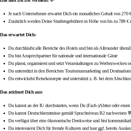
Das hast Du Dir verdient:
💸
Je nach Unternehmen erwartet Dich ein monatliches Gehalt von 270 € 
Zusätzlich werden Deine Studiengebühren in Höhe von bis zu 789 €
Das erwartet Dich:
Du durchläufst alle Bereiche des Hotels und bist als Allrounder überall
Du bist Ansprechpartner für nationale und internationale Gäste
Du planst, organisierst und setzt Veranstaltungen zu Werbezwecke
Du unterstützt in den Bereichen Tourismusmarketing und Destinati
Du entwickelst Reisekonzepte und unterstützt z. B. bei dem Abschluss
Das zeichnet Dich aus:
Du kannst an der IU durchstarten, wenn Du (Fach-)Abitur oder einen qua
Du kannst Deutschkenntnisse gemäß Sprachniveau B2 nachweisen 
Du verfügst über eine ökonomische Denkweise und bist kommunikat
Du interessierst Dich für fremde Kulturen und hast ggf. bereits Ausla