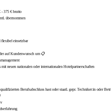
- 375 € brutto
 mtl. übernommen
 flexibel einsetzbar
n oder auf Kundenwunsch um 📋
onsmanagement
 mit neuen nationalen oder internationalen Hotelpartnerschaften
lifizierten Berufsabschluss hast oder staatl. gepr. Techniker:in oder Betri

iv
ndserfahrung