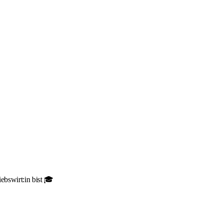
ebswirt:in bist 🎓