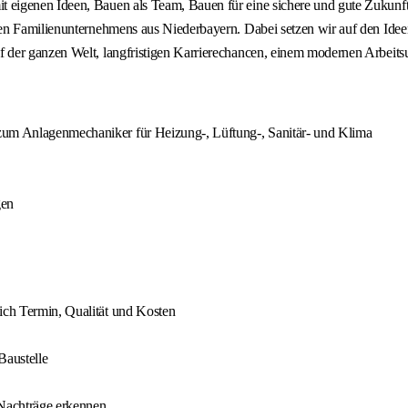
igenen Ideen, Bauen als Team, Bauen für eine sichere und gute Zukunft. 
ten Familienunternehmens aus Niederbayern. Dabei setzen wir auf den Ide
der ganzen Welt, langfristigen Karrierechancen, einem modernen Arbeitsu
 zum Anlagenmechaniker für Heizung-, Lüftung-, Sanitär- und Klima
gen
lich Termin, Qualität und Kosten
Baustelle
 Nachträge erkennen