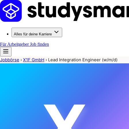
Alles für deine Karriere
Für Arbeitgeber
Job finden
Jobbörse
›
X1F GmbH
›
Lead Integration Engineer (w/m/d)
X