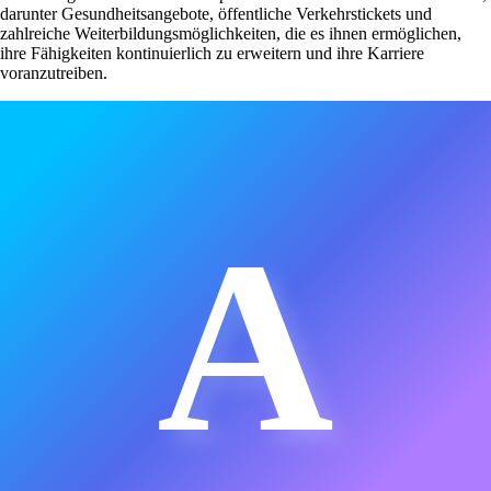
darunter Gesundheitsangebote, öffentliche Verkehrstickets und
zahlreiche Weiterbildungsmöglichkeiten, die es ihnen ermöglichen,
ihre Fähigkeiten kontinuierlich zu erweitern und ihre Karriere
voranzutreiben.
A