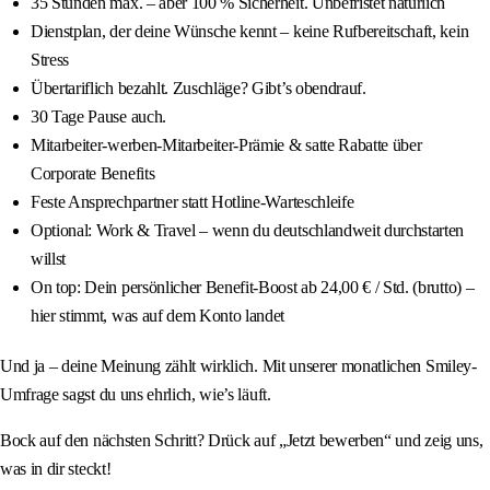
35 Stunden max. – aber 100 % Sicherheit. Unbefristet natürlich
Dienstplan, der deine Wünsche kennt – keine Rufbereitschaft, kein
Stress
Übertariflich bezahlt. Zuschläge? Gibt’s obendrauf.
30 Tage Pause auch.
Mitarbeiter-werben-Mitarbeiter-Prämie & satte Rabatte über
Corporate Benefits
Feste Ansprechpartner statt Hotline-Warteschleife
Optional: Work & Travel – wenn du deutschlandweit durchstarten
willst
On top: Dein persönlicher Benefit-Boost ab 24,00 € / Std. (brutto) –
hier stimmt, was auf dem Konto landet
Und ja – deine Meinung zählt wirklich. Mit unserer monatlichen Smiley-
Umfrage sagst du uns ehrlich, wie’s läuft.
Bock auf den nächsten Schritt? Drück auf „Jetzt bewerben“ und zeig uns,
was in dir steckt!