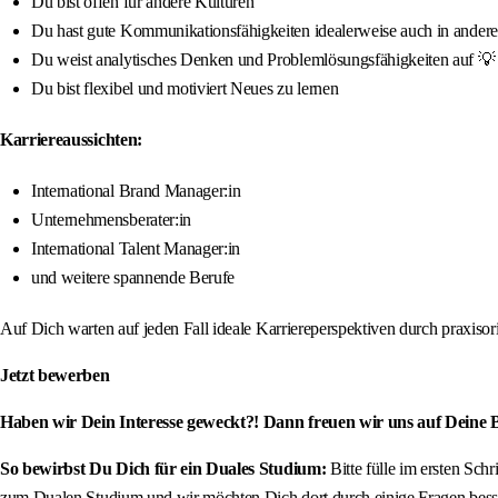
Du bist offen für andere Kulturen
Du hast gute Kommunikationsfähigkeiten idealerweise auch in ander
Du weist analytisches Denken und Problemlösungsfähigkeiten auf 💡
Du bist flexibel und motiviert Neues zu lernen
Karriereaussichten:
International Brand Manager:in
Unternehmensberater:in
International Talent Manager:in
und weitere spannende Berufe
Auf Dich warten auf jeden Fall ideale Karriereperspektiven durch praxis
Jetzt bewerben
Haben wir Dein Interesse geweckt?! Dann freuen wir uns auf Deine
So bewirbst Du Dich für ein Duales Studium:
Bitte fülle im ersten Sch
zum Dualen Studium und wir möchten Dich dort durch einige Fragen besse