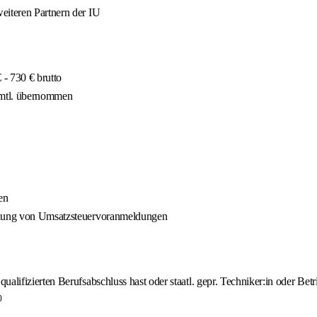
eiteren Partnern der IU
- 730 € brutto
 mtl. übernommen
en
ellung von Umsatzsteuervoranmeldungen
lifizierten Berufsabschluss hast oder staatl. gepr. Techniker:in oder Betri
