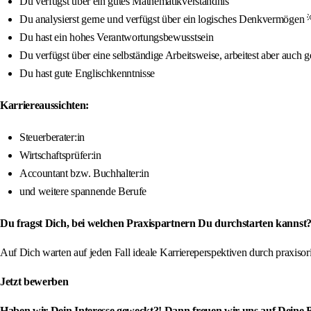
Du verfügst über ein gutes Mathematikverständnis
Du analysierst gerne und verfügst über ein logisches Denkvermögen 
Du hast ein hohes Verantwortungsbewusstsein
Du verfügst über eine selbständige Arbeitsweise, arbeitest aber auch
Du hast gute Englischkenntnisse
Karriereaussichten:
Steuerberater:in
Wirtschaftsprüfer:in
Accountant bzw. Buchhalter:in
und weitere spannende Berufe
Du fragst Dich, bei welchen Praxispartnern Du durchstarten kannst?
Auf Dich warten auf jeden Fall ideale Karriereperspektiven durch praxis
Jetzt bewerben
Haben wir Dein Interesse geweckt?! Dann freuen wir uns auf Deine