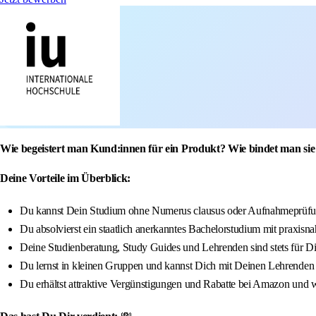
Wie begeistert man Kund:innen für ein Produkt? Wie bindet man sie 
Deine Vorteile im Überblick:
Du kannst Dein Studium ohne Numerus clausus oder Aufnahmeprüfun
Du absolvierst ein staatlich anerkanntes Bachelorstudium mit praxisna
Deine Studienberatung, Study Guides und Lehrenden sind stets für D
Du lernst in kleinen Gruppen und kannst Dich mit Deinen Lehrenden
Du erhältst attraktive Vergünstigungen und Rabatte bei Amazon und w