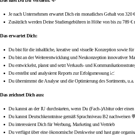
Das hast Du Dir verdient:
💸
Je nach Unternehmen erwartet Dich ein monatliches Gehalt von 320 € 
Zusätzlich werden Deine Studiengebühren in Höhe von bis zu 789 €
Das erwartet Dich:
Du bist für die inhaltliche, kreative und visuelle Konzeption sowie f
Du bist an der Weiterentwicklung und Neukonzeption innovativer Mar
Du entwickelst, planst und setzt Verkaufs- und Kommunikationsstra
Du erstellst und analysierst Reports zur Erfolgsmessung 📈
Du übernimmst die Analyse und die Optimierung des Sortiments, u.a.
Das zeichnet Dich aus:
Du kannst an der IU durchstarten, wenn Du (Fach-)Abitur oder einen qua
Du kannst Deutschkenntnisse gemäß Sprachniveau B2 nachweisen 
Du interessierst Dich für Werbung, Marketing und Vertrieb
Du verfügst über eine ökonomische Denkweise und hast gute organisa