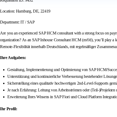
Requisition ID: 9432
Location: Hamburg, DE, 22419
Department: IT / SAP
Are you an experienced SAP HCM consultant with a strong focus on payroll
organization? As an SAP Inhouse Consultant HCM (m/f/d), you’ll play a k
Remote-Flexibilität innerhalb Deutschlands, mit regelmäßiger Zusammenar
Ihre Aufgaben:
Gestaltung, Implementierung und Optimierung von SAP HCM/Success
Unterstützung und kontinuierliche Verbesserung bestehender Lösungen
Sicherstellung eines qualitativ hochwertigen 2nd-Level-Supports ge
Je nach Erfahrung: Leitung von Arbeitsströmen oder (Teil-)Projekten
Erweiterung Ihres Wissens in SAP Fiori und Cloud Platform Integrati
Ihr Profil: