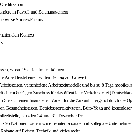
Qualifikation
ondere in Payroll und Zeitmanagement
lerweise SuccessFactors
il
rnationalen Kontext
us
dessen, worauf Sie sich freuen können.
re Arbeit leistet einen echten Beitrag zur Umwelt.
 Arbeitszeiten, verschiedene Arbeitszeitmodelle und bis zu 8 Tage mobiles 
mit einem 80%igen Zuschuss für das öffentliche Verkehrsticket (Deutschlan
n Sie sich einen finanziellen Vorteil für die Zukunft – ergänzt durch die O
 von Gesundheitstagen, Betriebssportaktivitäten, Büro-Yoga und kostenlose
lzeitstelle, plus den 24. und 31. Dezember frei.
s 95 Nationen fördern wir eine internationale und kollegiale Unternehmen
 Rabatte auf Reisen, Technik und vieles mehr.