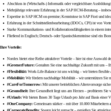
Abschluss in (Wirtschafts-) Informatik oder vergleichbare Ausbildung/
Mehrjährige relevante Erfahrung in der SAP HCM-Beratung – insbes
Expertise in SAP HCM on-premise; Kenntnisse in SAP Fiori und idea
Erfahrung in der Schnittstellenbearbeitung (IDOCs, CPI) ist von Vorte
Starke Kommunikations- und Kollaborationsfähigkeiten in einem inte
Fließend in Englisch; Deutsch- oder Spanischkenntnisse sind ein Bon
Ihre Vorteile:
Nordex bietet eine Reihe attraktiver Vorteile – hier ist eine Auswahl 
#GreenerFuture:
Gestalten Sie eine nachhaltige Zukunft mit uns – Ih
#Flexibilität:
Work-Life-Balance ist uns wichtig – wir bieten flexible
#Mobilität:
Wir fördern nachhaltige Mobilität – wir unterstützen Sie 
#CareForTomorrow:
Mit unserer betrieblichen Altersvorsorge sicher
#Gesundheit:
Ihre Gesundheit liegt uns am Herzen – profitieren Sie
#Urlaub:
Wir bieten Ihnen 30 Tage Urlaub pro Jahr auf Basis einer Vol
#OneCompany:
Gemeinsam stärker – mit über 10.000 Mitarbeitern au
#CorporateBenefits:
Sparen leicht gemacht – genießen Sie attraktive