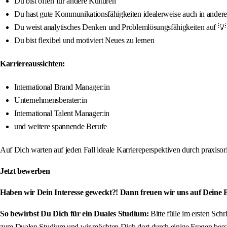
Du bist offen für andere Kulturen
Du hast gute Kommunikationsfähigkeiten idealerweise auch in ander
Du weist analytisches Denken und Problemlösungsfähigkeiten auf 💡
Du bist flexibel und motiviert Neues zu lernen
Karriereaussichten:
International Brand Manager:in
Unternehmensberater:in
International Talent Manager:in
und weitere spannende Berufe
Auf Dich warten auf jeden Fall ideale Karriereperspektiven durch praxis
Jetzt bewerben
Haben wir Dein Interesse geweckt?! Dann freuen wir uns auf Deine
So bewirbst Du Dich für ein Duales Studium:
Bitte fülle im ersten Sch
zum Dualen Studium und wir möchten Dich dort durch einige Fragen besse