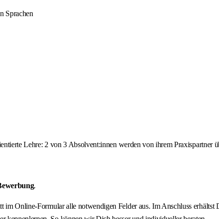
en Sprachen
orientierte Lehre: 2 von 3 Absolvent:innen werden von ihrem Praxispartne
 Bewerbung
.
ritt im Online-Formular alle notwendigen Felder aus. Im Anschluss erhält
r kennenlernen. So können wir Dich besser und individueller beraten.